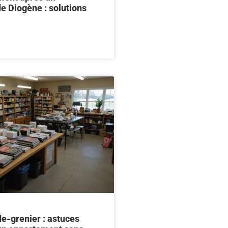
e Diogène : solutions
de-grenier : astuces