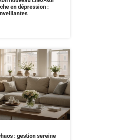
on nouveau chez-soi
che en dépression :
nveillantes
chaos : gestion sereine