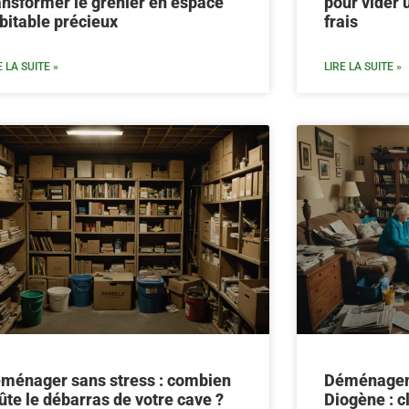
ansformer le grenier en espace
pour vider
bitable précieux
frais
E LA SUITE »
LIRE LA SUITE »
ménager sans stress : combien
Déménagem
ûte le débarras de votre cave ?
Diogène : c