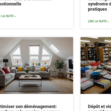
otionnelle
syndrome d
pratiques
E LA SUITE »
LIRE LA SUITE »
timiser son déménagement:
Dépôt et vi