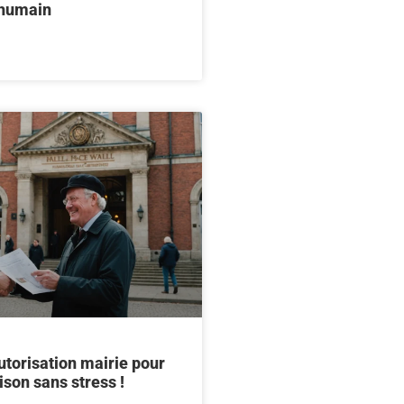
 humain
utorisation mairie pour
son sans stress !