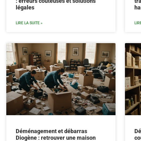
: erreurs coûteuses et solutions
tr
légales
ha
LIRE LA SUITE »
LIR
Déménagement et débarras
Dé
Diogène : retrouver une maison
co