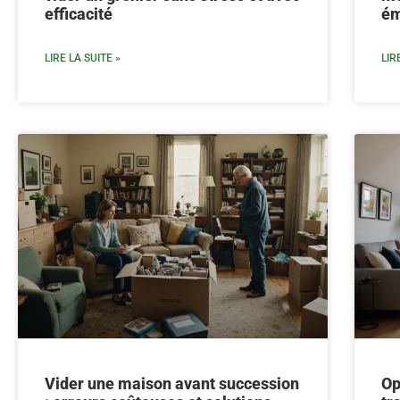
efficacité
ém
LIRE LA SUITE »
LIR
Vider une maison avant succession
Op