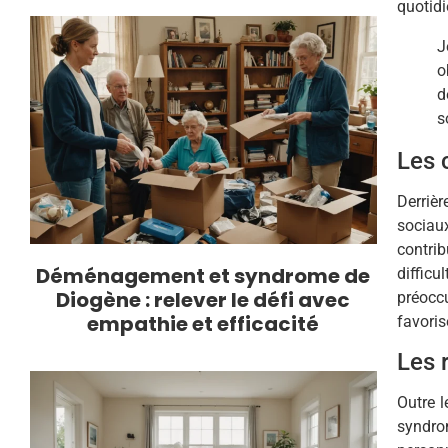
quotidi
J
o
d
s
Les 
Derriè
sociaux
contri
Déménagement et syndrome de
diffic
Diogène : relever le défi avec
préoccu
empathie et efficacité
favoris
Les 
Outre 
syndro