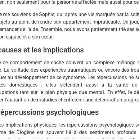
en, non seulement pour la personne affectée mais aussi pour ceu
e me souviens de Sophie, qui après une vie marquée par la soli
bjets au point de rendre son appartement impraticable. Un jour, 
emander de l’aide. Ensemble, nous avons patiemment trié ses so
on espace et à son cœur.
causes et les implications
re ce comportement se cache souvent un complexe mélange d
. La solitude, des expériences traumatiques ou encore des tro
buer au développement de ce syndrome. Les répercussions ne se
ultés domestiques ; elles s’étendent aussi à la santé de
pations tant sur le plan physique que mental. En effet, le dés
er l’apparition de maladies et entretenir une détérioration progre
répercussions psychologiques
les implications physiques, les répercussions psychologiques 
me de Diogène est souvent lié à des sentiments profonds d