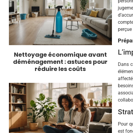
person
jugeme
d’accum
compte
perçue
Prépa
L’im
Nettoyage économique avant
déménagement : astuces pour
Dans c
réduire les coûts
élément
affect
besoin
associ
collabo
Stra
Pour q
est fon