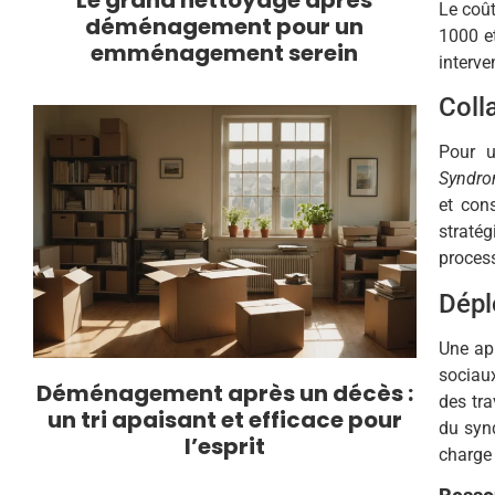
Le coût
déménagement pour un
1000 et
emménagement serein
interve
Coll
Pour u
Syndro
et con
stratég
process
Dépl
Une app
sociaux
Déménagement après un décès :
des tra
un tri apaisant et efficace pour
du syn
l’esprit
charge