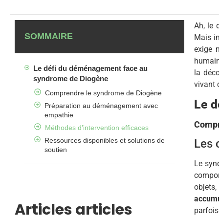
Ah, le
SOMMAIRE
Mais i
exige 
humain
Le défi du déménagement face au
la déc
syndrome de Diogène
vivant 
Comprendre le syndrome de Diogène
Le d
Préparation au déménagement avec
empathie
Compr
Méthodes d’intervention efficaces
Ressources disponibles et solutions de
Les 
soutien
Le syn
compor
objets
accumu
Articles articles
parfois