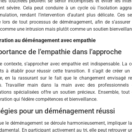
nes touchées peuvent se sentir incomprises et éviter les inte
nt sévère. Cela peut conduire à un cycle où l’isolation agg
ulation, rendant l’intervention d’autant plus délicate. Ces s
 lors de tout processus de déménagement, afin de s’assurer q
 comme une intrusion mais plutôt comme un soutien bienveillan
ration au déménagement avec empathie
portance de l’empathie dans l’approche
e contexte, s’approcher avec empathie est indispensable. La c
s à établir pour réussir cette transition. Il s’agit de créer u
ée, en la rassurant sur le fait que le changement envisagé r
s. Travailler main dans la main avec des professionnels
ations spécialisées offre un soutien précieux. Ensemble, tout
ration qui fédère compétences et bienveillance.
tégies pour un déménagement réussi
ue le déménagement se déroule harmonieusement, impliquer la
damental. En participant activement au tri, elle peut retrouver un