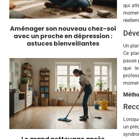
qui att
moment 
réellem
Aménager son nouveau chez-soi
Déve
avec un proche en dépression :
astuces bienveillantes
Un plan
Ce plan
pause p
que le
profess
moments
Méthod
Reco
Lorsque
un préc
syndro
Le grand nettoyage après