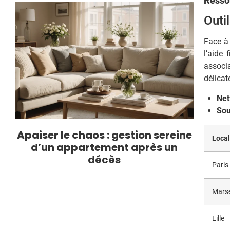
Ressou
Outi
Face à 
l’aide 
associ
délicat
Net
Sou
Apaiser le chaos : gestion sereine
Local
d’un appartement après un
décès
Paris
Marse
Lille