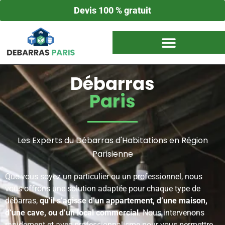
Devis 100 % gratuit
Débarras
Paris
Les Experts du Débarras d'Habitations en Région
Parisienne
Que vous soyez un particulier ou un professionnel, nous
vous offrons une solution adaptée pour chaque type de
débarras,
qu’il s’agisse d’un appartement, d’une maison,
d’une cave, ou d’un local commercial
. Nous intervenons
rapidement et avec professionnalisme pour vous permettre