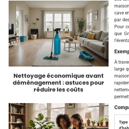
maison
cave en
par des
Pour co
que Gr
l’évent
Exempl
À trave
large q
Nettoyage économique avant
maison,
déménagement : astuces pour
rapidem
réduire les coûts
nettem
permett
Compar
Type
d’hab