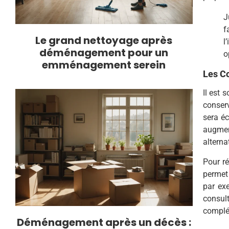
J
f
Le grand nettoyage après
l
déménagement pour un
o
emménagement serein
Les Co
Il est 
conserv
sera éc
augment
alterna
Pour ré
permet 
par ex
consul
complém
Déménagement après un décès :