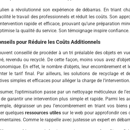
ulien a révolutionné son expérience de débarras. En triant cha
acilité le travail des professionnels et réduit les coûts. Son ap
’intervention rapide et efficace, prouvant qu’une préparation minu
ptimise la qualité du service. Son témoignage inspire confiance.
nseils pour Réduire les Coûts Additionnels
souvent conseillé de procéder à un tri préalable des objets en vu
é, revendu ou recyclé. De cette façon, moins vous avez d’objets
onomique. En effet, le nombre d’objets, leur encombrement et 
er le tarif final. Par ailleurs, les solutions de recyclage et
tives simples et efficaces pour alléger la charge de l’intervention
sumer, l’optimisation passe par un nettoyage méticuleux de l’e
de garantir une intervention plus simple et rapide. Parmi les a
emple, dégraisser un peu l’encombrement en triant vos biens p
ter quelques
ressources utiles
sur le web pour approfondir ces c
entaires. Comme le rappelle avec justesse un expert en débarr