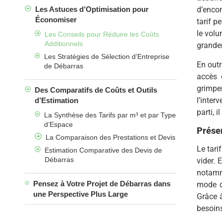
Les Astuces d’Optimisation pour
d’encom
Économiser
tarif p
le volu
Les Conseils pour Réduire les Coûts
Additionnels
grandem
Les Stratégies de Sélection d’Entreprise
En outr
de Débarras
accès 
grimpe
Des Comparatifs de Coûts et Outils
l’inter
d’Estimation
parti, 
La Synthèse des Tarifs par m³ et par Type
d’Espace
Présen
La Comparaison des Prestations et Devis
Le tari
Estimation Comparative des Devis de
Débarras
vider. 
notamm
Pensez à Votre Projet de Débarras dans
mode d
une Perspective Plus Large
Grâce à
besoins