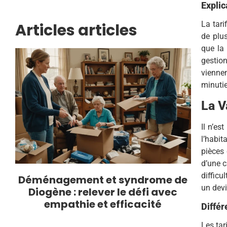
Explic
La tari
Articles articles
de plu
que la 
gestio
vienne
minutie
La V
Il n’es
l’habi
pièces 
d’une c
difficu
Déménagement et syndrome de
un devi
Diogène : relever le défi avec
empathie et efficacité
Différ
Les tar