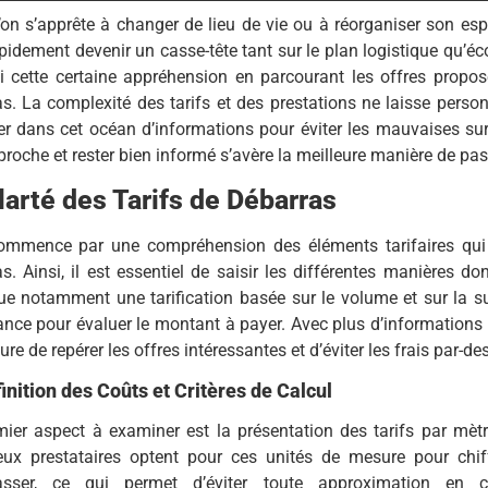
on s’apprête à changer de lieu de vie ou à réorganiser son es
pidement devenir un casse-tête tant sur le plan logistique qu’é
i cette certaine appréhension en parcourant les offres propos
s. La complexité des tarifs et des prestations ne laisse personne
r dans cet océan d’informations pour éviter les mauvaises surp
roche et rester bien informé s’avère la meilleure manière de pass
larté des Tarifs de Débarras
ommence par une compréhension des éléments tarifaires qui i
s. Ainsi, il est essentiel de saisir les différentes manières don
ue notamment une tarification basée sur le volume et sur la su
nce pour évaluer le montant à payer. Avec plus d’informations à
re de repérer les offres intéressantes et d’éviter les frais par-de
inition des Coûts et Critères de Calcul
mier aspect à examiner est la présentation des tarifs par mèt
ux prestataires optent pour ces unités de mesure pour chif
asser, ce qui permet d’éviter toute approximation en 