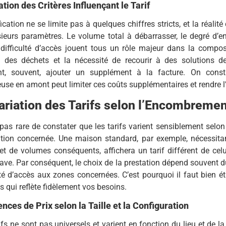
ation des Critères Influençant le Tarif
fication ne se limite pas à quelques chiffres stricts, et la réalit
sieurs paramètres. Le volume total à débarrasser, le degré d’
difficulté d’accès jouent tous un rôle majeur dans la composi
n des déchets et la nécessité de recourir à des solutions d
nt, souvent, ajouter un supplément à la facture. On const
use en amont peut limiter ces coûts supplémentaires et rendre l’
ariation des Tarifs selon l’Encombreme
t pas rare de constater que les tarifs varient sensiblement selon 
tation concernée. Une maison standard, par exemple, nécessit
et de volumes conséquents, affichera un tarif différent de ce
ave. Par conséquent, le choix de la prestation dépend souvent du
lté d’accès aux zones concernées. C’est pourquoi il faut bien é
s qui reflète fidèlement vos besoins.
ences de Prix selon la Taille et la Configuration
ifs ne sont pas universels et varient en fonction du lieu et de l