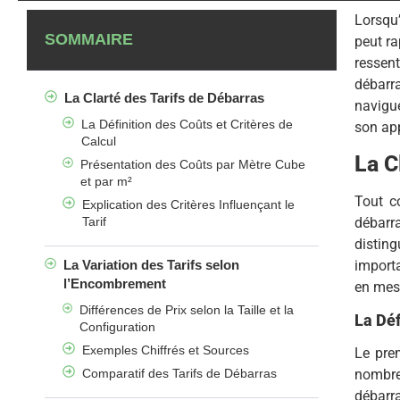
Lorsqu’
SOMMAIRE
peut ra
ressent
débarra
La Clarté des Tarifs de Débarras
navigue
La Définition des Coûts et Critères de
son app
Calcul
La C
Présentation des Coûts par Mètre Cube
et par m²
Tout c
Explication des Critères Influençant le
Tarif
débarra
disting
La Variation des Tarifs selon
importa
l’Encombrement
en mesu
Différences de Prix selon la Taille et la
La Déf
Configuration
Exemples Chiffrés et Sources
Le pre
Comparatif des Tarifs de Débarras
nombre
débarr