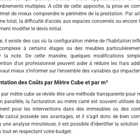
brements multiples. A côté de cette approche, la prise en compt
ermet de mieux comprendre le périmètre de la prestation. Par ai
me total, la difficulté d’accès aux espaces concernés ou encore
ent modifier le devis initial.
e, il existe des cas où la configuration même de l’habitation inf
complexe à certains étages ou des meubles particulièremen
r la note. De cette manière, quelques modifications simpl
vention d’un professionnel peuvent aider à réduire les frais addi
il vaut mieux s’informer sur l’ensemble des variables qui impactent
tation des Coûts par Mètre Cube et par m²
f par mètre cube se révèle être une méthode transparente pour 
En parallèle, la facturation au mètre carré est souvent utilisée 
ent pour les interventions dans des immeubles ou des conf
e calcul possède ses avantages, et il s’agit donc de bien com
 une analyse minutieuse, il est possible d’identifier la solutio
 tout en respectant votre budget.